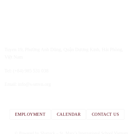
Tuyen 19, Phường Anh Dũng, Quận Dương Kinh, Hải Phòng,
Việt Nam
Tel: (+84) 985 531 038
Email:
info@s-smvn.org
EMPLOYMENT
CALENDAR
CONTACT US
© Powered by Shattuck – St. Mary’s International School Vietnam