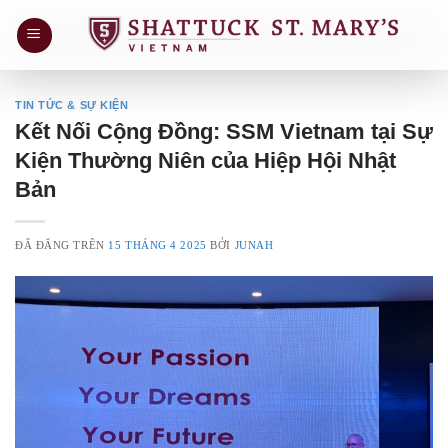
Chuyển
đến
nội
dung
TIN TỨC & SỰ KIỆN
Kết Nối Cộng Đồng: SSM Vietnam tại Sự
Kiện Thường Niên của Hiệp Hội Nhật
Bản
ĐÃ ĐĂNG TRÊN
15 THÁNG 4 2025
BỞI
JUNAH