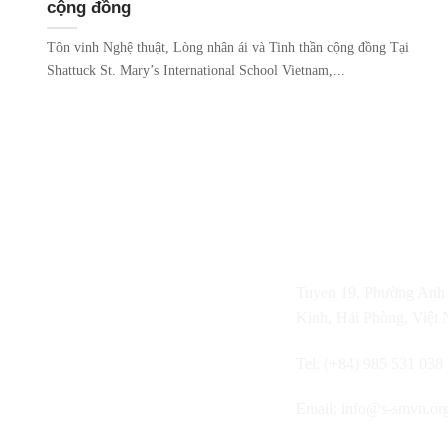
cộng đồng
Tôn vinh Nghệ thuật, Lòng nhân ái và Tinh thần cộng đồng Tại
Shattuck St. Mary’s International School Vietnam,...
Tuyen 19, Phường Anh
Kinh, Hải Phòng, Việt
Tel: (+84) 985 531 038
Email:
info@s-smvn.or