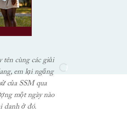
 tên cùng các giải
ang, em lại ngẩng
 sử của SSM qua
ượng một ngày nào
i danh ở đó.