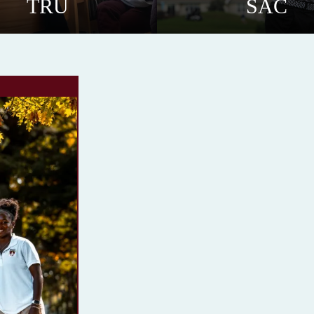
TRÚ
SẮC
 một trải nghiệm sống chung cùng tập
học sinh chuẩn bị và xây dựng tương
thể độc đáo.
của riêng mình.
TÌM HIỂU THÊM
TÌM HIỂU THÊM