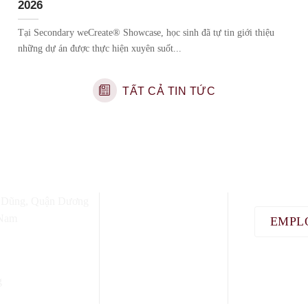
2026
Tại Secondary weCreate® Showcase, học sinh đã tự tin giới thiệu
những dự án được thực hiện xuyên suốt...
TẤT CẢ TIN TỨC
 Dũng, Quận Dương
 Nam
EMPL
g