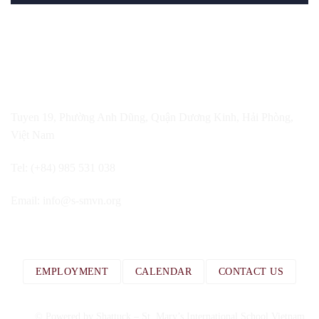
Tuyen 19, Phường Anh Dũng, Quận Dương Kinh, Hải Phòng,
Việt Nam
Tel: (+84) 985 531 038
Email:
info@s-smvn.org
EMPLOYMENT
CALENDAR
CONTACT US
© Powered by Shattuck – St. Mary’s International School Vietnam